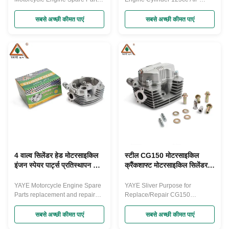
Cylinder Head for High
cooled Engine Parts for
Reliability Motorcycle parts
Replacement The motorcycle
सबसे अच्छी कीमत पाएं
सबसे अच्छी कीमत पाएं
replacement The motorcycle
cylinder sleeve refers to a
cylinder head serves several
component installed inside the
key functions: Enclosing and
engine cylinder block, typically
sealing the combustion
used to repair or replace heavily
chamber: The cylinder head
worn engine cylinders. Its
seals and covers the top of the
primary function is to provide a
engine cylinder block, ...
new inner ...
4 वाल्व सिलेंडर हेड मोटरसाइकिल
स्टील CG150 मोटरसाइकिल
इंजन स्पेयर पार्ट्स प्रतिस्थापन होंडा
क्रैंकशाफ्ट मोटरसाइकिल सिलेंडर
CG125 CG150
सिर विधानसभा
YAYE Motorcycle Engine Spare
YAYE Sliver Purpose for
Parts replacement and repair
Replace/Repair CG150
Honda CG125 CG150 4valve
Motorcycle Cylinder Head
Cylinder Head Guaranteed The
Assembly Assembly The
सबसे अच्छी कीमत पाएं
सबसे अच्छी कीमत पाएं
motorcycle cylinder head is an
complete cylinder head