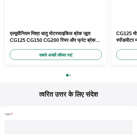
एल्यूमीनियम मिश्र धातु मोटरसाइकिल ब्रेक जूता
CG125 मोट
CG125 CG150 CG200 रियर और फ्रंट ब्रेक
स्पीडमीटर 
पैड
सबसे अच्छी कीमत पाएं
त्वरित उत्तर के लिए संदेश
नाम
*