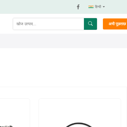
हिन्दी
अभी पूछताछ क