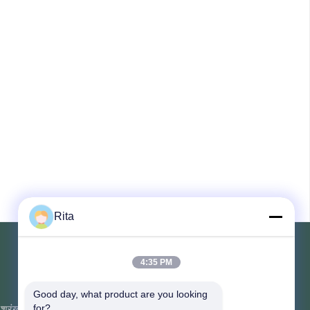
ls ofnearly
 the
yin, AMG and
. Products
e Middle East,
Rita
4:35 PM
संपर्क करें
Good day, what product are you looking 
श्रृंखला
यूनिट 107, ब्लॉक एच, नंबर 5 ताई टोंग रोड,
for?