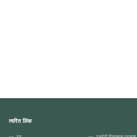
sed of steel plates, bonded
saleof more than 30 mode
tion layers, and friction blocks.
5,000 accessories, under
 plates are used to provide
jurisdictionofYaye, Shuai
tural strength, and adhesive
other independent brands
tion
are exported to Africa, th
Southeast
त्वरित लिंक
घर
एलईडी दिशात्मक प्रकाश 