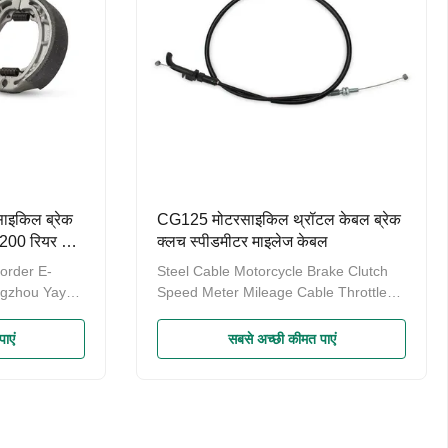
रसाइकिल ब्रेक
CG125 मोटरसाइकिल थ्रॉटल केबल ब्रेक
00 रियर और
क्लच स्पीडमीटर माइलेज केबल
order E-
Steel Cable Motorcycle Brake Clutch
gzhou Yaye
Speed Meter Mileage Cable Throttle
 Co., Ltd
Cable for Product Product
cated in
Paramenters
ाएं
सबसे अच्छी कीमत पाएं
u, with a
rchand
. The
 in
nvolving the