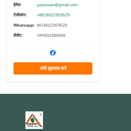
compo
ईमेल:
yayexuan@gmail.com
insula
टेलीफोन:
+8618022303529
Steel
struc
Whatsapp:
8618022303529
insula
वीचैट:
YAYE81986099
अभी पूछताछ करें