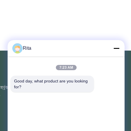
Rita
7:23 AM
संपर्क करें
Good day, what product are you looking 
श्रृंखला
यूनिट 107, ब्लॉक एच, नंबर 5 ताई टोंग रोड,
for?
सोंगबेई गांव, बैयुन जिला, गुआंगज़ौ
न
Rita-86-18022303529
yayexuan@gmail.com