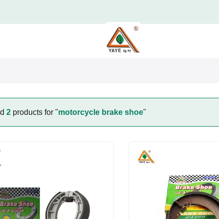
nd
2
products for "
motorcycle brake shoe
"