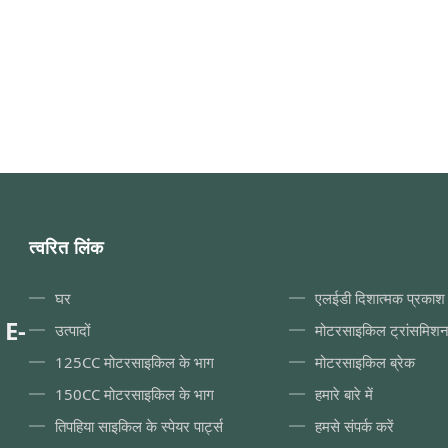
xported to Africa, the Middle East,
insulation
east
त्वरित लिंक
घर
एलईडी दिशात्मक प्रकाश 
 E-
उत्पादों
मोटरसाइकिल ट्रांसमिश
125CC मोटरसाइकिल के भाग
मोटरसाइकिल ब्रेक
150CC मोटरसाइकिल के भाग
हमारे बारे में
तिपहिया साइकिल के स्पेयर पार्ट्स
हमसे संपर्क करें