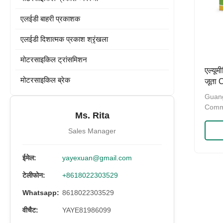
एलईडी बाहरी प्रकाशक
एलईडी दिशात्मक प्रकाश श्रृंखला
मोटरसाइकिल ट्रांसमिशन
एल्यूम
मोटरसाइकिल ब्रेक
जूता
फ्रंट 
Guang
Comm
Ms. Rita
Cross
was e
Sales Manager
Baiyu
stron
ईमेल:
yayexuan@gmail.com
devel
compa
टेलीफोन:
+8618022303529
motor
saleo
Whatsapp:
8618022303529
5,000
वीचैट:
YAYE81986099
juris
other