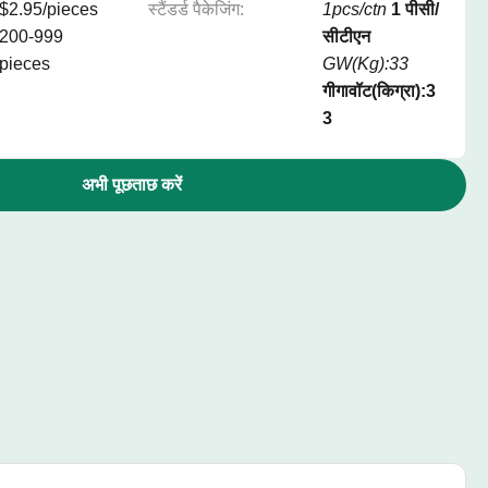
$2.95/pieces
स्टैंडर्ड पैकेजिंग:
1pcs/ctn
1 पीसी/
200-999
सीटीएन
pieces
GW(Kg):33
गीगावॉट(किग्रा):3
3
अभी पूछताछ करें