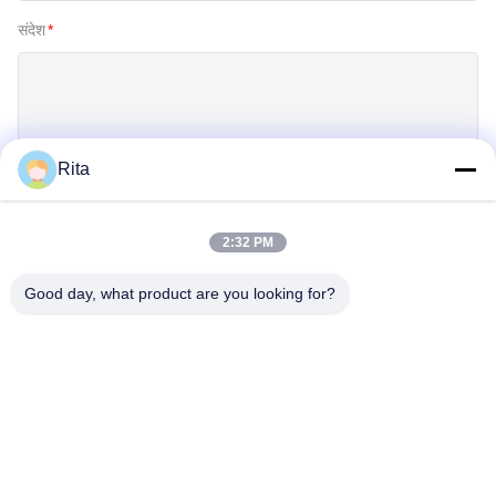
संदेश
*
Rita
जमा करें
2:32 PM
Good day, what product are you looking for?
Guangzhou Yaye Cross Border E-
Commerce Co., Ltd.
ययय