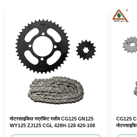
मोटरसाइकिल स्प्रॉकेट स्लीव CG125 GN125
CG125 C
WY125 ZJ125 CGL 428H-128 420-108
मोटरसाइकि