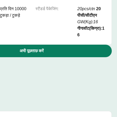
प्रति दिन 10000
स्टैंडर्ड पैकेजिंग:
20pcs/ctn
20
टुकड़ा / टुकड़े
पीसी/सीटीएन
GW(Kg):16
गीगावॉट(किग्रा):1
6
अभी पूछताछ करें