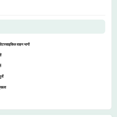
टरसाइकिल वाहन भागों
ं
स
्जे
ृंखला