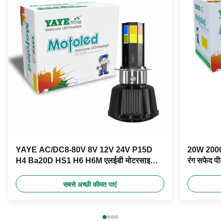
YAYE AC/DC8-80V 8V 12V 24V P15D
20W 2000LM
H4 Ba20D HS1 H6 H6M एलईडी मोटरसाइकिल
रंग सफेद प
हेडलाइट बल्ब
सबसे अच्छी कीमत पाएं