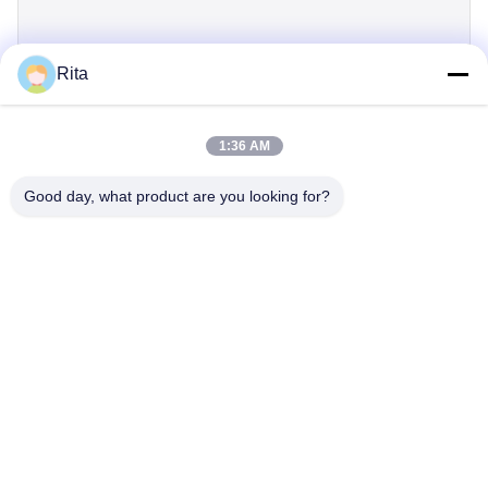
Rita
जमा करें
1:36 AM
Good day, what product are you looking for?
Guangzhou Yaye Cross Border E-
Commerce Co., Ltd.
ययय
घर
उत्पादों
हमारे बारे में
हमसे संपर्क करें
यूनिट 107, ब्लॉक एच, नंबर 5 ताई टोंग रोड, सोंगबेई गांव, बैयुन जिला, गुआंगज़ौ