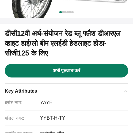
डीसी12वी अर्ध-संयोजन रेड ब्लू फ्लैश डीआरएल
व्हाइट हाई/लो बीम एलईडी हेडलाइट होंडा-
सीजी125 के लिए
अभी पूछताछ करें
Key Attributes
ब्रांड नाम:
YAYE
मॉडल नंबर:
YYBT-H-TY