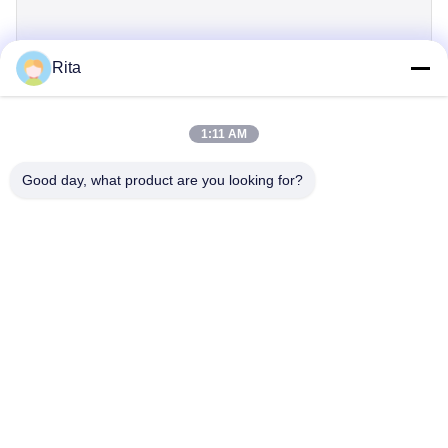
Rita
जमा करें
1:11 AM
Good day, what product are you looking for?
Guangzhou Yaye Cross Border E-
Commerce Co., Ltd.
ययय
घर
उत्पादों
हमारे बारे में
हमसे संपर्क करें
यूनिट 107, ब्लॉक एच, नंबर 5 ताई टोंग रोड, सोंगबेई गांव, बैयुन जिला, गुआंगज़ौ