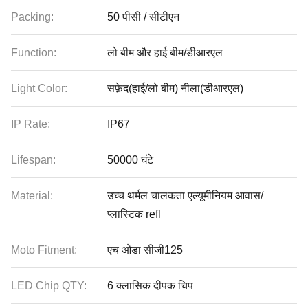
Packing:
50 पीसी / सीटीएन
Function:
लो बीम और हाई बीम/डीआरएल
Light Color:
सफ़ेद(हाई/लो बीम) नीला(डीआरएल)
IP Rate:
IP67
Lifespan:
50000 घंटे
Material:
उच्च थर्मल चालकता एल्यूमीनियम आवास/
प्लास्टिक refl
Moto Fitment:
एच ओंडा सीजी125
LED Chip QTY:
6 क्लासिक दीपक चिप