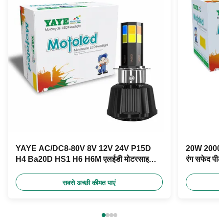
YAYE AC/DC8-80V 8V 12V 24V P15D
20W 2000LM
H4 Ba20D HS1 H6 H6M एलईडी मोटरसाइकिल
रंग सफेद प
हेडलाइट बल्ब
सबसे अच्छी कीमत पाएं