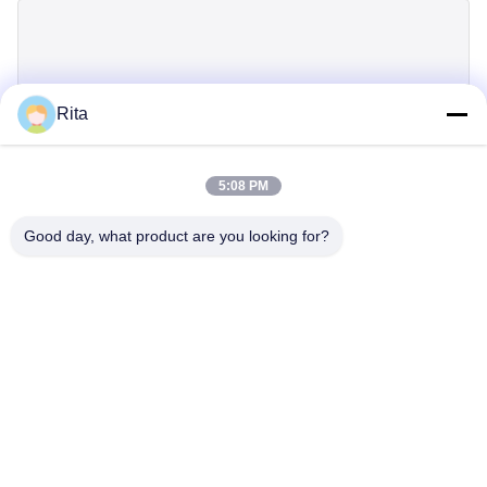
Rita
जमा करें
5:08 PM
Good day, what product are you looking for?
Guangzhou Yaye Cross Border E-
Commerce Co., Ltd.
ययय