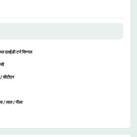
ल एलईडी टर्न सिग्नल
ीसी
/ सीटीएन
ला / लाल / पीला