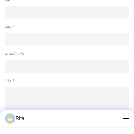
ईमेल
*
फ़ोन/वॉट्सऐप
संदेश
*
Rita
जमा करें