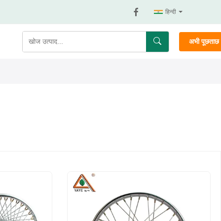
हिन्दी
अभी पूछताछ क