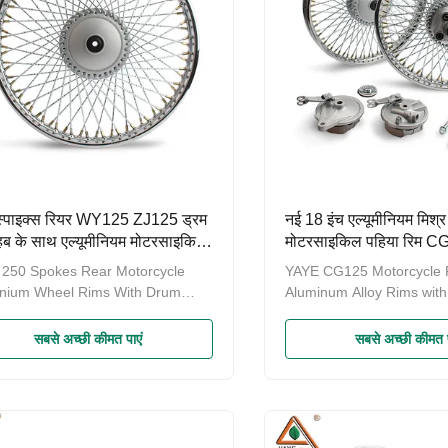
्पाइक्स रियर WY125 ZJ125 ड्रम
नई 18 इंच एल्यूमीनियम मिश्र
 हब के साथ एल्यूमीनियम मोटरसाइकिल
मोटरसाइकिल पहिया रिम C
मोटरसाइकिल पहिया हब
250 Spokes Rear Motorcycle
YAYE CG125 Motorcycle P
inium Wheel Rims With Drum
Aluminum Alloy Rims with
 Hub For Replace/Repair FOR
Wheel Rim and Hub Prod
DA CG125 WY125 ZJ125 A
CG125 Motorcycle Wheel
सबसे अच्छी कीमत पाएं
सबसे अच्छी कीमत प
cycle wheel hub is an essential
country of origin Guangd
nent that connects the tire to the
brand YAYE warranty 1 ye
of the motorcycle. It supports the
Paramenters
e weight of the vehicle and
fers power. Typically, a wheel hub