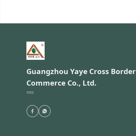
trans
the c
wheel
funct
hub a
mount
suppo
throu
Guangzhou Yaye Cross Border
Commerce Co., Ltd.
ययय