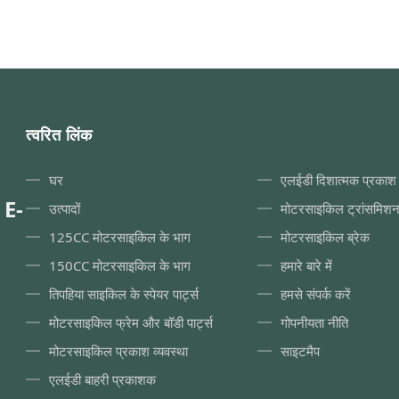
mission system. It is located at
the wheel to the spokes, 
enter of the motorcycle's rear
of metal such as aluminum
 and serves several key
steel. The hub supports t
ions: Wheel Mounting: The rear
allowing it to rotate freely
llows the rear wheel to be
connected to the motorcy
ed on the motorcycle frame and
the axle. The design of t
rts the wheel hub and its spokes
significant role in the pe
त्वरित लिंक
gh bearings and axles. Power
handling of the motorcycle
घर
एलईडी दिशात्मक प्रकाश 
 E-
उत्पादों
मोटरसाइकिल ट्रांसमिश
125CC मोटरसाइकिल के भाग
मोटरसाइकिल ब्रेक
150CC मोटरसाइकिल के भाग
हमारे बारे में
तिपहिया साइकिल के स्पेयर पार्ट्स
हमसे संपर्क करें
मोटरसाइकिल फ्रेम और बॉडी पार्ट्स
गोपनीयता नीति
मोटरसाइकिल प्रकाश व्यवस्था
साइटमैप
एलईडी बाहरी प्रकाशक